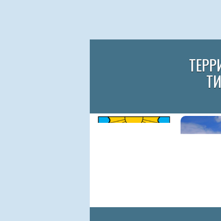
ТЕРР
Т