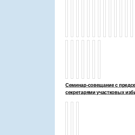
Семинар-совещание с предсе
секретарями участковых из