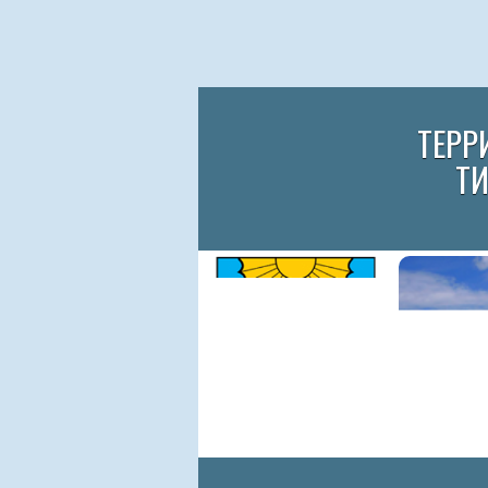
ТЕРР
Т