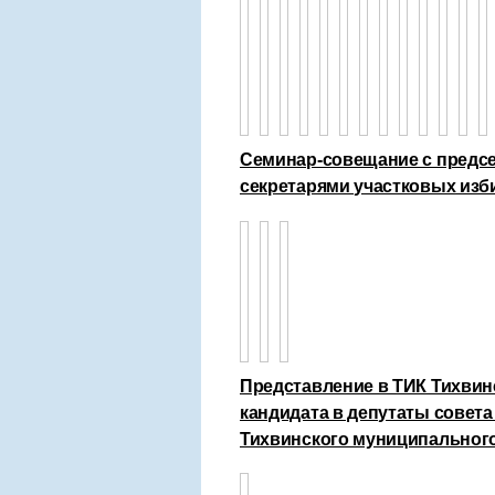
Семинар-совещание с предсе
секретарями участковых из
Представление в ТИК Тихвин
кандидата в депутаты совета
Тихвинского муниципального