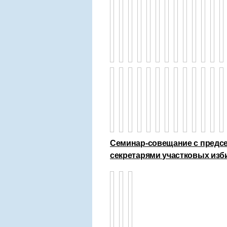
Семинар-совещание с предсе
секретарями участковых из