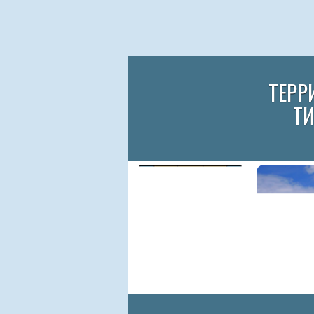
ТЕРР
Т